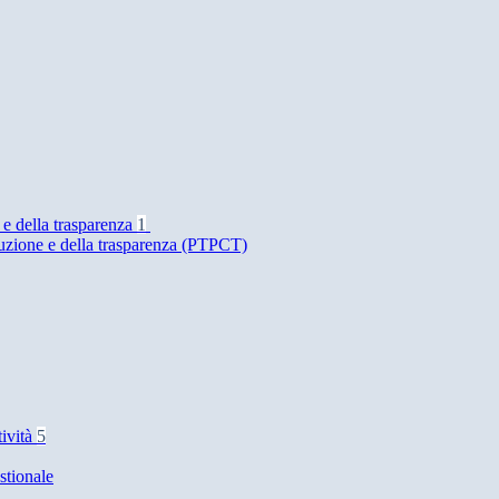
 e della trasparenza
1
ruzione e della trasparenza (PTPCT)
tività
5
stionale