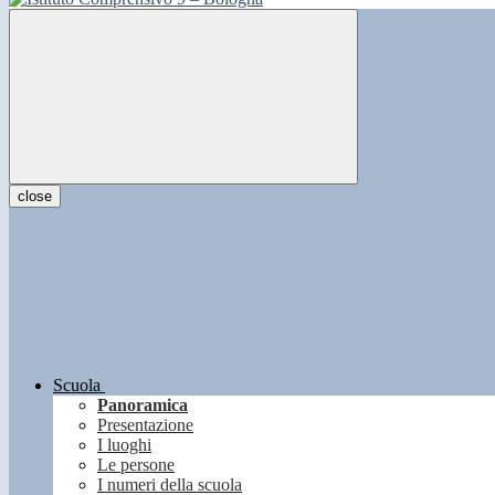
close
Scuola
Panoramica
Presentazione
I luoghi
Le persone
I numeri della scuola