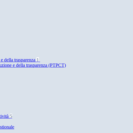
 e della trasparenza
1
ruzione e della trasparenza (PTPCT)
tività
5
stionale