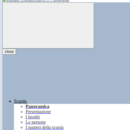
close
Scuola
Panoramica
Presentazione
I luoghi
Le persone
I numeri della scuola