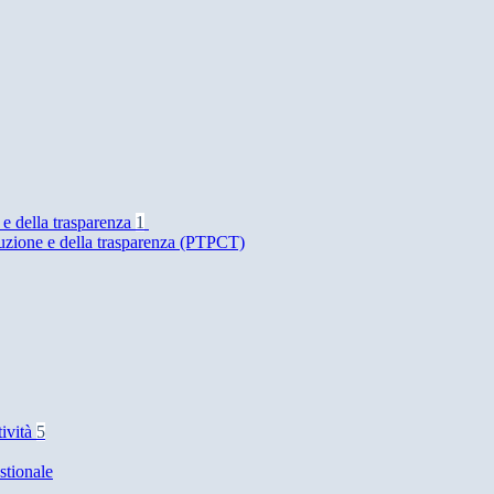
 e della trasparenza
1
ruzione e della trasparenza (PTPCT)
tività
5
stionale