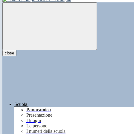
close
Scuola
Panoramica
Presentazione
I luoghi
Le persone
I numeri della scuola