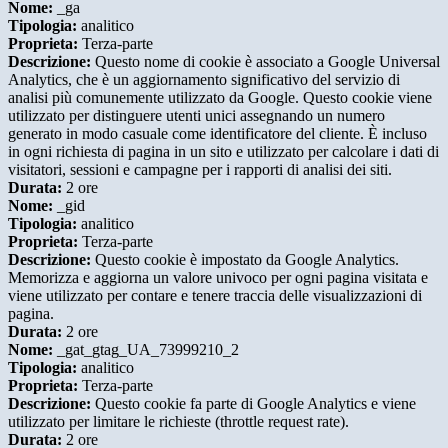
Nome:
_ga
Tipologia:
analitico
Proprieta:
Terza-parte
Descrizione:
Questo nome di cookie è associato a Google Universal
Analytics, che è un aggiornamento significativo del servizio di
analisi più comunemente utilizzato da Google. Questo cookie viene
utilizzato per distinguere utenti unici assegnando un numero
generato in modo casuale come identificatore del cliente. È incluso
in ogni richiesta di pagina in un sito e utilizzato per calcolare i dati di
visitatori, sessioni e campagne per i rapporti di analisi dei siti.
Durata:
2 ore
Nome:
_gid
Tipologia:
analitico
Proprieta:
Terza-parte
Descrizione:
Questo cookie è impostato da Google Analytics.
Memorizza e aggiorna un valore univoco per ogni pagina visitata e
viene utilizzato per contare e tenere traccia delle visualizzazioni di
pagina.
Durata:
2 ore
Nome:
_gat_gtag_UA_73999210_2
Tipologia:
analitico
Proprieta:
Terza-parte
Descrizione:
Questo cookie fa parte di Google Analytics e viene
utilizzato per limitare le richieste (throttle request rate).
Durata:
2 ore