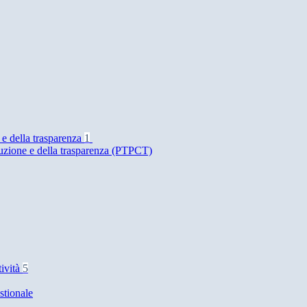
 e della trasparenza
1
ruzione e della trasparenza (PTPCT)
tività
5
stionale