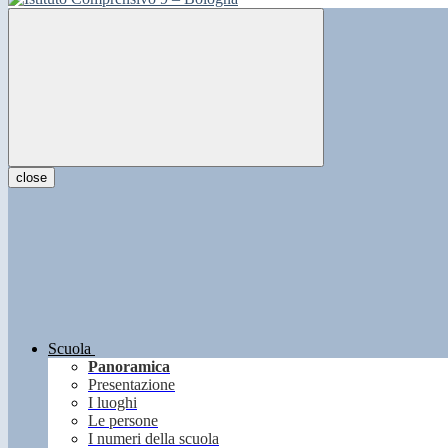
close
Scuola
Panoramica
Presentazione
I luoghi
Le persone
I numeri della scuola