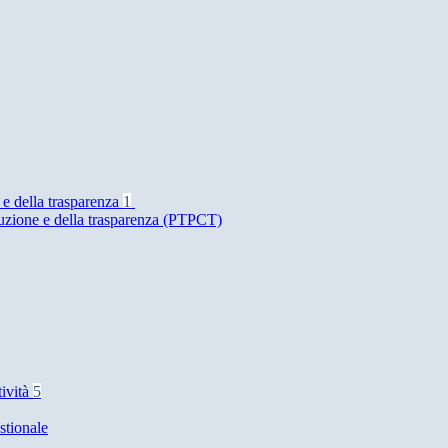
 e della trasparenza
1
ruzione e della trasparenza (PTPCT)
tività
5
stionale