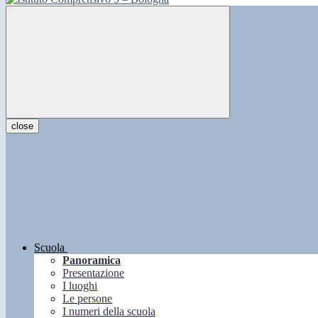
close
Scuola
Panoramica
Presentazione
I luoghi
Le persone
I numeri della scuola