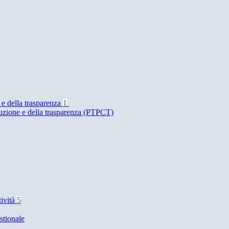
 e della trasparenza
1
ruzione e della trasparenza (PTPCT)
tività
5
stionale