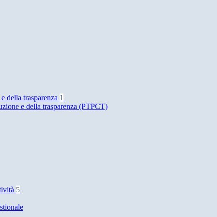
 e della trasparenza
1
ruzione e della trasparenza (PTPCT)
tività
5
stionale