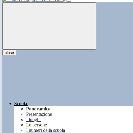
close
Scuola
Panoramica
Presentazione
I luoghi
Le persone
I numeri della scuola