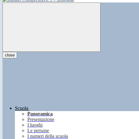
close
Scuola
Panoramica
Presentazione
I luoghi
Le persone
I numeri della scuola