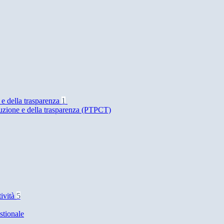
 e della trasparenza
1
ruzione e della trasparenza (PTPCT)
tività
5
stionale