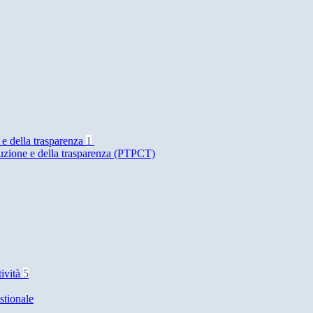
 e della trasparenza
1
ruzione e della trasparenza (PTPCT)
tività
5
stionale