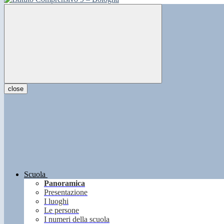
close
Scuola
Panoramica
Presentazione
I luoghi
Le persone
I numeri della scuola