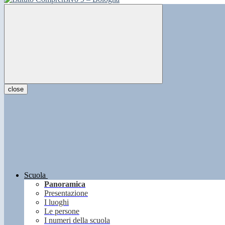
close
Scuola
Panoramica
Presentazione
I luoghi
Le persone
I numeri della scuola