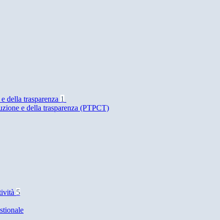
 e della trasparenza
1
ruzione e della trasparenza (PTPCT)
tività
5
stionale