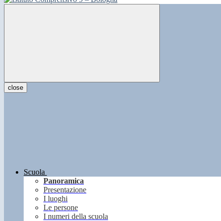
close
Scuola
Panoramica
Presentazione
I luoghi
Le persone
I numeri della scuola