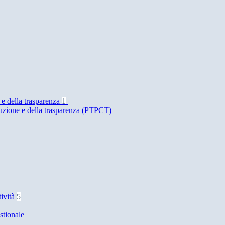
 e della trasparenza
1
ruzione e della trasparenza (PTPCT)
tività
5
stionale