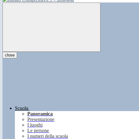
close
Scuola
Panoramica
Presentazione
I luoghi
Le persone
I numeri della scuola