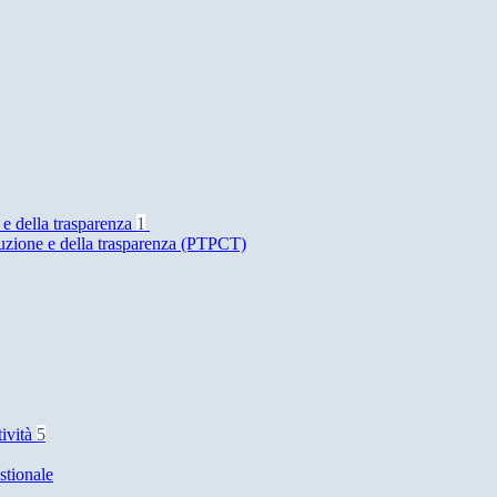
 e della trasparenza
1
ruzione e della trasparenza (PTPCT)
tività
5
stionale