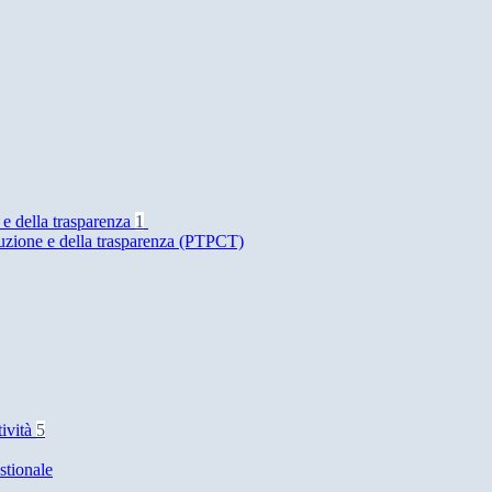
 e della trasparenza
1
ruzione e della trasparenza (PTPCT)
tività
5
stionale