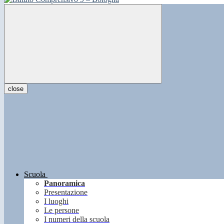
close
Scuola
Panoramica
Presentazione
I luoghi
Le persone
I numeri della scuola