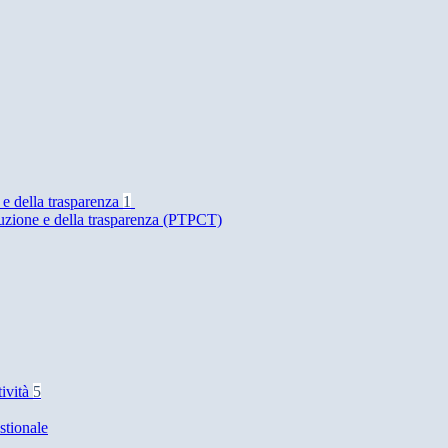
 e della trasparenza
1
ruzione e della trasparenza (PTPCT)
tività
5
stionale