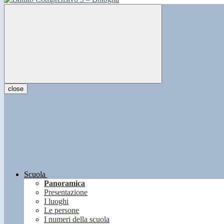
close
Scuola
Panoramica
Presentazione
I luoghi
Le persone
I numeri della scuola