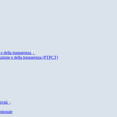
 e della trasparenza
1
ruzione e della trasparenza (PTPCT)
tività
5
stionale