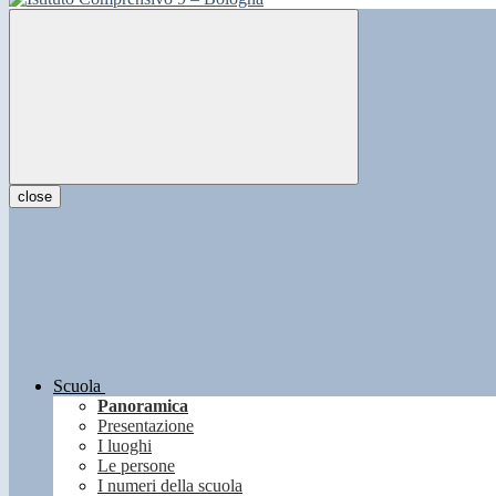
close
Scuola
Panoramica
Presentazione
I luoghi
Le persone
I numeri della scuola