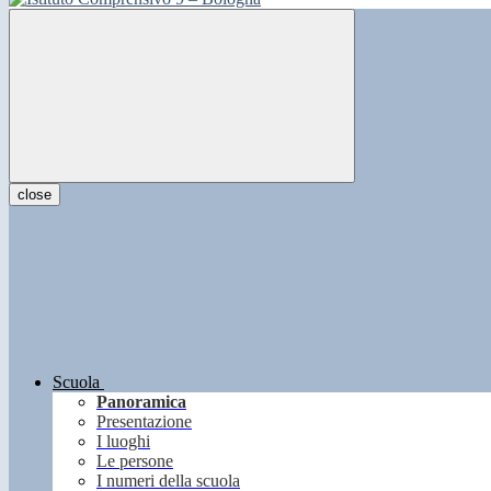
close
Scuola
Panoramica
Presentazione
I luoghi
Le persone
I numeri della scuola