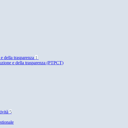
 e della trasparenza
1
ruzione e della trasparenza (PTPCT)
tività
5
stionale