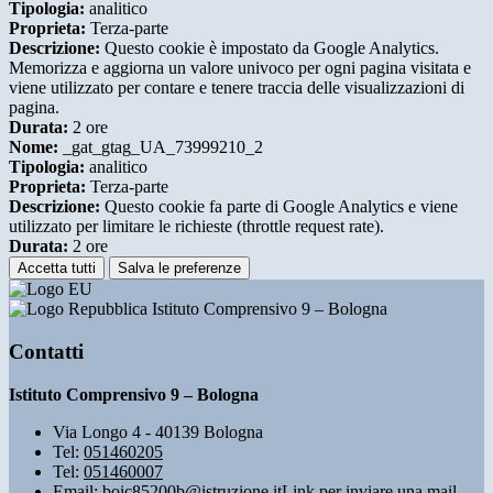
Tipologia:
analitico
Proprieta:
Terza-parte
Descrizione:
Questo cookie è impostato da Google Analytics.
Memorizza e aggiorna un valore univoco per ogni pagina visitata e
viene utilizzato per contare e tenere traccia delle visualizzazioni di
pagina.
Durata:
2 ore
Nome:
_gat_gtag_UA_73999210_2
Tipologia:
analitico
Proprieta:
Terza-parte
Descrizione:
Questo cookie fa parte di Google Analytics e viene
utilizzato per limitare le richieste (throttle request rate).
Durata:
2 ore
Accetta tutti
Salva le preferenze
Istituto Comprensivo 9 – Bologna
Contatti
Istituto Comprensivo 9 – Bologna
Via Longo 4 - 40139 Bologna
Tel:
051460205
Tel:
051460007
Email:
boic85200b@istruzione.it
Link per inviare una mail