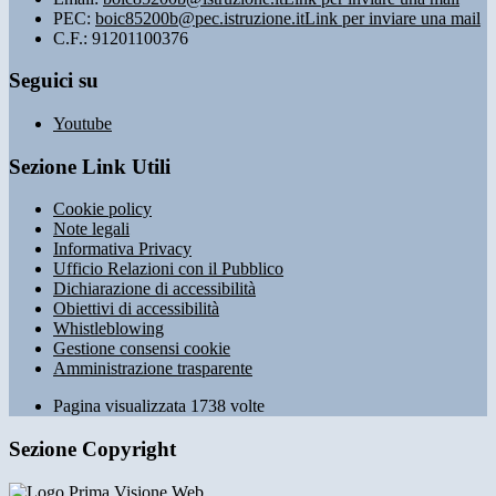
PEC:
boic85200b@pec.istruzione.it
Link per inviare una mail
C.F.: 91201100376
Seguici su
Youtube
Sezione Link Utili
Cookie policy
Note legali
Informativa Privacy
Ufficio Relazioni con il Pubblico
Dichiarazione di accessibilità
Obiettivi di accessibilità
Whistleblowing
Gestione consensi cookie
Amministrazione trasparente
Pagina visualizzata
1738
volte
Sezione Copyright