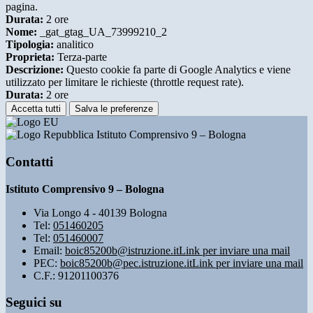
pagina.
Durata:
2 ore
Nome:
_gat_gtag_UA_73999210_2
Tipologia:
analitico
Proprieta:
Terza-parte
Descrizione:
Questo cookie fa parte di Google Analytics e viene
utilizzato per limitare le richieste (throttle request rate).
Durata:
2 ore
Accetta tutti
Salva le preferenze
Istituto Comprensivo 9 – Bologna
Contatti
Istituto Comprensivo 9 – Bologna
Via Longo 4 - 40139 Bologna
Tel:
051460205
Tel:
051460007
Email:
boic85200b@istruzione.it
Link per inviare una mail
PEC:
boic85200b@pec.istruzione.it
Link per inviare una mail
C.F.: 91201100376
Seguici su