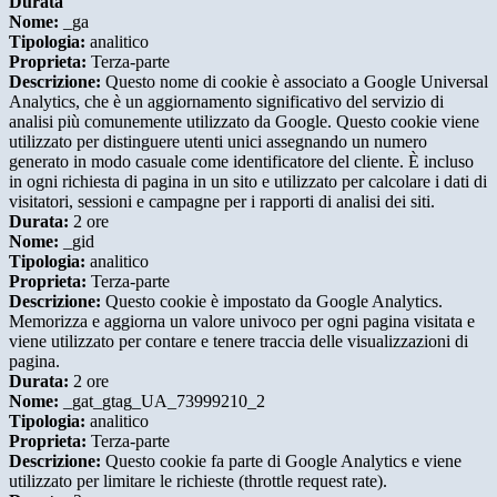
Durata
Nome:
_ga
Tipologia:
analitico
Proprieta:
Terza-parte
Descrizione:
Questo nome di cookie è associato a Google Universal
Analytics, che è un aggiornamento significativo del servizio di
analisi più comunemente utilizzato da Google. Questo cookie viene
utilizzato per distinguere utenti unici assegnando un numero
generato in modo casuale come identificatore del cliente. È incluso
in ogni richiesta di pagina in un sito e utilizzato per calcolare i dati di
visitatori, sessioni e campagne per i rapporti di analisi dei siti.
Durata:
2 ore
Nome:
_gid
Tipologia:
analitico
Proprieta:
Terza-parte
Descrizione:
Questo cookie è impostato da Google Analytics.
Memorizza e aggiorna un valore univoco per ogni pagina visitata e
viene utilizzato per contare e tenere traccia delle visualizzazioni di
pagina.
Durata:
2 ore
Nome:
_gat_gtag_UA_73999210_2
Tipologia:
analitico
Proprieta:
Terza-parte
Descrizione:
Questo cookie fa parte di Google Analytics e viene
utilizzato per limitare le richieste (throttle request rate).