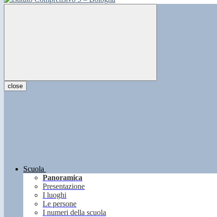
close
Scuola
Panoramica
Presentazione
I luoghi
Le persone
I numeri della scuola