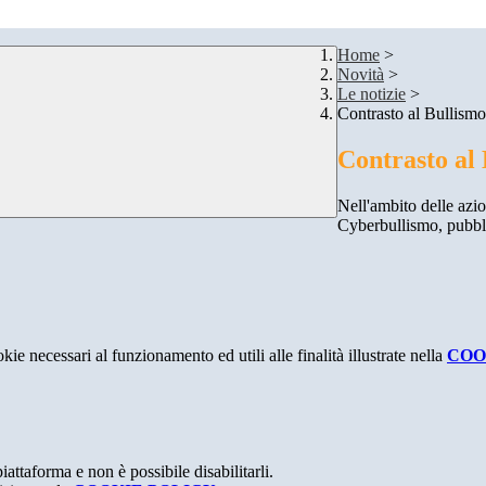
Home
>
Novità
>
Le notizie
>
Contrasto al Bullism
Contrasto al
Nell'ambito delle azio
Cyberbullismo, pubbli
kie necessari al funzionamento ed utili alle finalità illustrate nella
COO
attaforma e non è possibile disabilitarli.