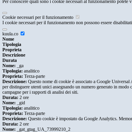
Per conoscere quali sono i cookie necessari al funzionamento potete v
Cookie necessari per il funzionamento
I cookie necessari per il funzionamento non possono essere disabilitati.
kuula.co
Nome
Tipologia
Proprieta
Descrizione
Durata
Nome:
_ga
Tipologia:
analitico
Proprieta:
Terza-parte
Descrizione:
Questo nome di cookie è associato a Google Universal An
per distinguere utenti unici assegnando un numero generato in modo casual
campagne per i rapporti di analisi dei siti.
Durata:
2 ore
Nome:
_gid
Tipologia:
analitico
Proprieta:
Terza-parte
Descrizione:
Questo cookie è impostato da Google Analytics. Memorizza
Durata:
2 ore
Nome:
_gat_gtag_UA_73999210_2