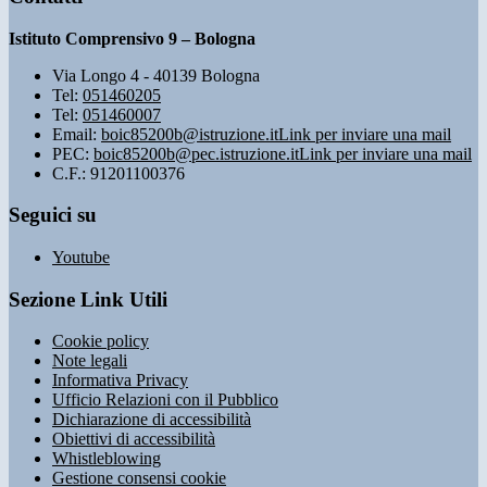
Istituto Comprensivo 9 – Bologna
Via Longo 4 - 40139 Bologna
Tel:
051460205
Tel:
051460007
Email:
boic85200b@istruzione.it
Link per inviare una mail
PEC:
boic85200b@pec.istruzione.it
Link per inviare una mail
C.F.: 91201100376
Seguici su
Youtube
Sezione Link Utili
Cookie policy
Note legali
Informativa Privacy
Ufficio Relazioni con il Pubblico
Dichiarazione di accessibilità
Obiettivi di accessibilità
Whistleblowing
Gestione consensi cookie