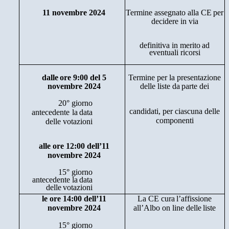
11
novembre
2024
Termine assegnato
alla CE
per
decidere in
via
definitiva in
merito
ad
eventuali
ricorsi
dalle
ore
9:00
del
5
Termine
per
la
presentazione
novembre
2024
delle
liste
da
parte
dei
20°
giorno
candidati,
per
ciascuna
delle
antecedente
la
data
componenti
delle
votazioni
alle
ore
12:00 dell’11
novembre
2024
15°
giorno
antecedente
la
data
delle
votazioni
le
ore
14:00 dell’11
La
CE
cura
l’affissione
novembre
2024
all’Albo on
line delle
liste
15°
giorno