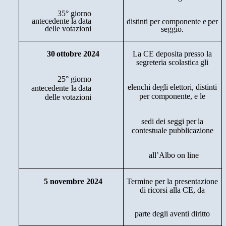
35°
giorno
antecedente
la
data
distinti
per
componente
e
per
delle
votazioni
seggio.
30
ottobre
2024
La
CE
deposita
presso la
segreteria
scolastica
gli
25°
giorno
elenchi
degli
elettori,
distinti
antecedente
la
data
per
componente,
e le
delle
votazioni
sedi
dei
seggi
per
la
contestuale pubblicazione
all’Albo
on
line
5
novembre
2024
Termine
per
la
presentazione
di
ricorsi
alla
CE,
da
parte
degli
aventi
diritto