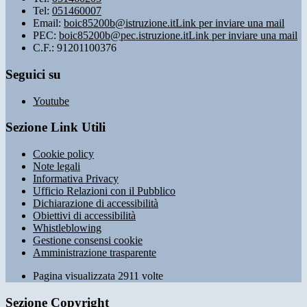
Tel:
051460007
Email:
boic85200b@istruzione.it
Link per inviare una mail
PEC:
boic85200b@pec.istruzione.it
Link per inviare una mail
C.F.: 91201100376
Seguici su
Youtube
Sezione Link Utili
Cookie policy
Note legali
Informativa Privacy
Ufficio Relazioni con il Pubblico
Dichiarazione di accessibilità
Obiettivi di accessibilità
Whistleblowing
Gestione consensi cookie
Amministrazione trasparente
Pagina visualizzata
2911
volte
Sezione Copyright