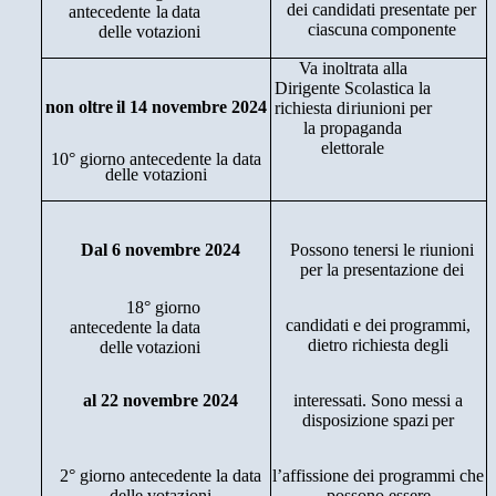
dei
candidati
presentate
per
antecedente
la
data
ciascuna
componente
delle
votazioni
Va inoltrata alla
Dirigente Scolastica la
non
oltre
il
14 novembre
2024
richiesta di
riunioni
per
la propaganda
elettorale
10°
giorno
antecedente
la
data
delle
votazioni
Dal
6
novembre
2024
Possono
tenersi
le
riunioni
per
la
presentazione
dei
18°
giorno
candidati
e
dei
programmi,
antecedente
la
data
dietro
richiesta
degli
delle
votazioni
al
22
novembre
2024
interessati.
Sono
messi
a
disposizione
spazi
per
2°
giorno antecedente
la
data
l’affissione
dei
programmi
che
delle
votazioni
possono
essere