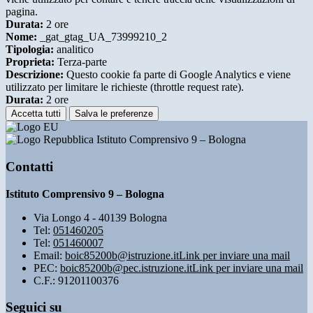
pagina.
Durata:
2 ore
Nome:
_gat_gtag_UA_73999210_2
Tipologia:
analitico
Proprieta:
Terza-parte
Descrizione:
Questo cookie fa parte di Google Analytics e viene
utilizzato per limitare le richieste (throttle request rate).
Durata:
2 ore
Accetta tutti
Salva le preferenze
Istituto Comprensivo 9 – Bologna
Contatti
Istituto Comprensivo 9 – Bologna
Via Longo 4 - 40139 Bologna
Tel:
051460205
Tel:
051460007
Email:
boic85200b@istruzione.it
Link per inviare una mail
PEC:
boic85200b@pec.istruzione.it
Link per inviare una mail
C.F.: 91201100376
Seguici su