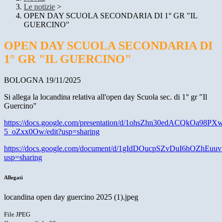
Le notizie
>
OPEN DAY SCUOLA SECONDARIA DI 1° GR "IL
GUERCINO"
OPEN DAY SCUOLA SECONDARIA DI
1° GR "IL GUERCINO"
BOLOGNA 19/11/2025
Si allega la locandina relativa all'open day Scuola sec. di 1° gr "Il
Guercino"
https://docs.google.com/presentation/d/1ohsZhn30edACQkOa98P
5_oZxx0Ow/edit?usp=sharing
https://docs.google.com/document/d/1gIdDOucpSZvDuI6hOZhEu
usp=sharing
Allegati
locandina open day guercino 2025 (1).jpeg
File JPEG