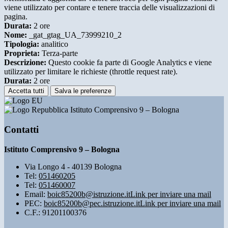
viene utilizzato per contare e tenere traccia delle visualizzazioni di
pagina.
Durata:
2 ore
Nome:
_gat_gtag_UA_73999210_2
Tipologia:
analitico
Proprieta:
Terza-parte
Descrizione:
Questo cookie fa parte di Google Analytics e viene
utilizzato per limitare le richieste (throttle request rate).
Durata:
2 ore
Accetta tutti
Salva le preferenze
Istituto Comprensivo 9 – Bologna
Contatti
Istituto Comprensivo 9 – Bologna
Via Longo 4 - 40139 Bologna
Tel:
051460205
Tel:
051460007
Email:
boic85200b@istruzione.it
Link per inviare una mail
PEC:
boic85200b@pec.istruzione.it
Link per inviare una mail
C.F.: 91201100376