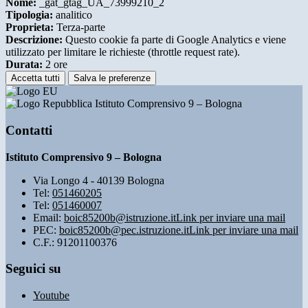
Nome:
_gat_gtag_UA_73999210_2
Tipologia:
analitico
Proprieta:
Terza-parte
Descrizione:
Questo cookie fa parte di Google Analytics e viene
utilizzato per limitare le richieste (throttle request rate).
Durata:
2 ore
Accetta tutti
Salva le preferenze
Istituto Comprensivo 9 – Bologna
Contatti
Istituto Comprensivo 9 – Bologna
Via Longo 4 - 40139 Bologna
Tel:
051460205
Tel:
051460007
Email:
boic85200b@istruzione.it
Link per inviare una mail
PEC:
boic85200b@pec.istruzione.it
Link per inviare una mail
C.F.: 91201100376
Seguici su
Youtube