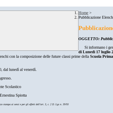
Home
>
Pubblicazione Elench
Pubblicazione
OGGETTO: Pubblicaz
Si informano i ge
di
Lunedì 17 luglio 2
enchi con la composizione delle future classi prime della
Scuola Prima
0, dal lunedì al venerdì.
ngresso.
nte Scolastico
Ernestina Spiotta
o stampa ai sensi e per gli effetti dell’art. 3, c. 2 D. Lgs n. 39/93