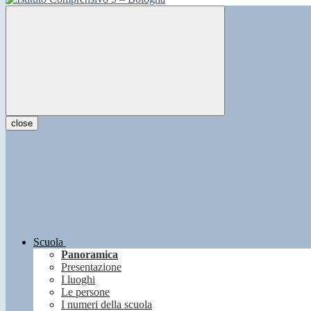
close
Scuola
Panoramica
Presentazione
I luoghi
Le persone
I numeri della scuola