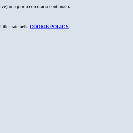
sive) in 5 giorni con orario continuato.
 illustrate nella
COOKIE POLICY
.