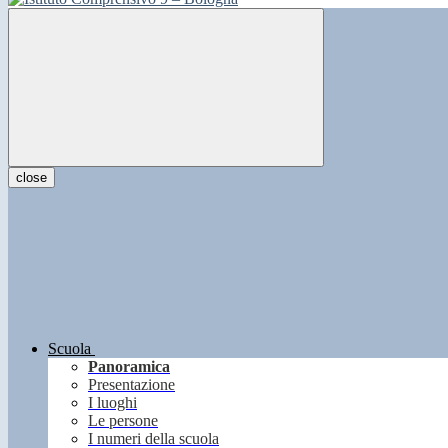
close
Scuola
Panoramica
Presentazione
I luoghi
Le persone
I numeri della scuola