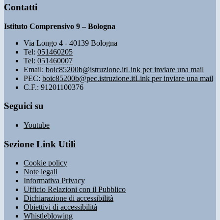
Contatti
Istituto Comprensivo 9 – Bologna
Via Longo 4 - 40139 Bologna
Tel:
051460205
Tel:
051460007
Email:
boic85200b@istruzione.it
Link per inviare una mail
PEC:
boic85200b@pec.istruzione.it
Link per inviare una mail
C.F.: 91201100376
Seguici su
Youtube
Sezione Link Utili
Cookie policy
Note legali
Informativa Privacy
Ufficio Relazioni con il Pubblico
Dichiarazione di accessibilità
Obiettivi di accessibilità
Whistleblowing