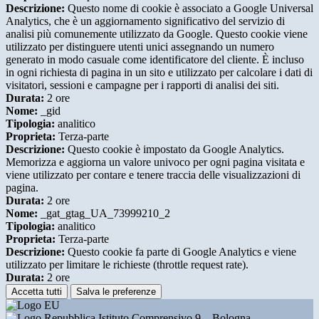
Descrizione:
Questo nome di cookie è associato a Google Universal
Analytics, che è un aggiornamento significativo del servizio di
analisi più comunemente utilizzato da Google. Questo cookie viene
utilizzato per distinguere utenti unici assegnando un numero
generato in modo casuale come identificatore del cliente. È incluso
in ogni richiesta di pagina in un sito e utilizzato per calcolare i dati di
visitatori, sessioni e campagne per i rapporti di analisi dei siti.
Durata:
2 ore
Nome:
_gid
Tipologia:
analitico
Proprieta:
Terza-parte
Descrizione:
Questo cookie è impostato da Google Analytics.
Memorizza e aggiorna un valore univoco per ogni pagina visitata e
viene utilizzato per contare e tenere traccia delle visualizzazioni di
pagina.
Durata:
2 ore
Nome:
_gat_gtag_UA_73999210_2
Tipologia:
analitico
Proprieta:
Terza-parte
Descrizione:
Questo cookie fa parte di Google Analytics e viene
utilizzato per limitare le richieste (throttle request rate).
Durata:
2 ore
Accetta tutti
Salva le preferenze
Istituto Comprensivo 9 – Bologna