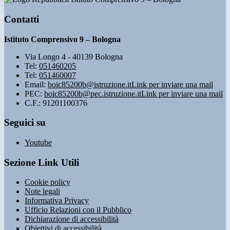
Contatti
Istituto Comprensivo 9 – Bologna
Via Longo 4 - 40139 Bologna
Tel:
051460205
Tel:
051460007
Email:
boic85200b@istruzione.it
Link per inviare una mail
PEC:
boic85200b@pec.istruzione.it
Link per inviare una mail
C.F.: 91201100376
Seguici su
Youtube
Sezione Link Utili
Cookie policy
Note legali
Informativa Privacy
Ufficio Relazioni con il Pubblico
Dichiarazione di accessibilità
Obiettivi di accessibilità