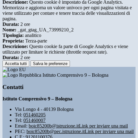
Descrizione:
Questo cookie è impostato da Google Analytics.
Memorizza e aggiorna un valore univoco per ogni pagina visitata e
viene utilizzato per contare e tenere traccia delle visualizzazioni di
pagina.
Durata:
2 ore
Nome:
_gat_gtag_UA_73999210_2
Tipologia:
analitico
Proprieta:
Terza-parte
Descrizione:
Questo cookie fa parte di Google Analytics e viene
utilizzato per limitare le richieste (throttle request rate).
Durata:
2 ore
Accetta tutti
Salva le preferenze
Istituto Comprensivo 9 – Bologna
Contatti
Istituto Comprensivo 9 – Bologna
Via Longo 4 - 40139 Bologna
Tel:
051460205
Tel:
051460007
Email:
boic85200b@istruzione.it
Link per inviare una mail
PEC:
boic85200b@pec.istruzione.it
Link per inviare una mail
C.F.: 91201100376