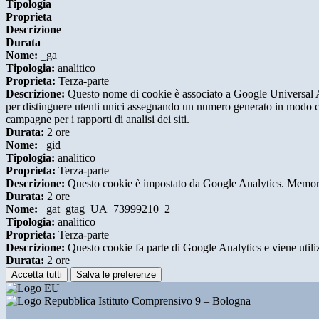
Tipologia
Proprieta
Descrizione
Durata
Nome:
_ga
Tipologia:
analitico
Proprieta:
Terza-parte
Descrizione:
Questo nome di cookie è associato a Google Universal An
per distinguere utenti unici assegnando un numero generato in modo casual
campagne per i rapporti di analisi dei siti.
Durata:
2 ore
Nome:
_gid
Tipologia:
analitico
Proprieta:
Terza-parte
Descrizione:
Questo cookie è impostato da Google Analytics. Memorizza
Durata:
2 ore
Nome:
_gat_gtag_UA_73999210_2
Tipologia:
analitico
Proprieta:
Terza-parte
Descrizione:
Questo cookie fa parte di Google Analytics e viene utilizza
Durata:
2 ore
Accetta tutti
Salva le preferenze
Istituto Comprensivo 9 – Bologna