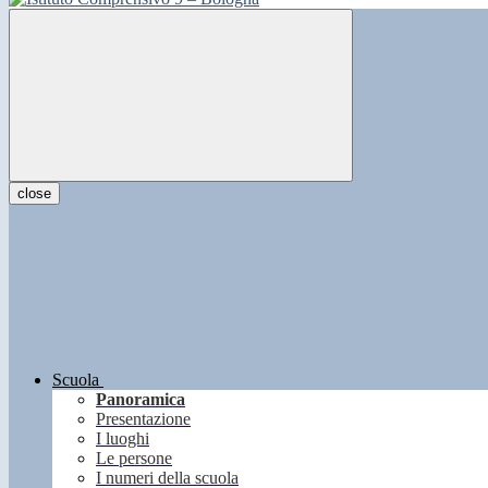
close
Scuola
Panoramica
Presentazione
I luoghi
Le persone
I numeri della scuola