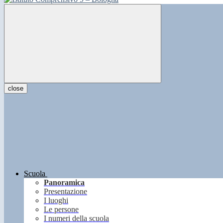
close
Scuola
Panoramica
Presentazione
I luoghi
Le persone
I numeri della scuola