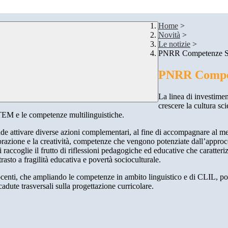
Home
>
Novità
>
Le notizie
>
PNRR Competenze ST
PNRR Compet
La linea di investim
crescere la cultura sci
STEM e le competenze multilinguistiche.
de attivare diverse azioni complementari, al fine di accompagnare al me
llaborazione e la creatività, competenze che vengono potenziate dall’app
raccoglie il frutto di riflessioni pedagogiche ed educative che caratteriz
sto a fragilità educativa e povertà socioculturale.
docenti, che ampliando le competenze in ambito linguistico e di CLIL, pot
adute trasversali sulla progettazione curricolare.