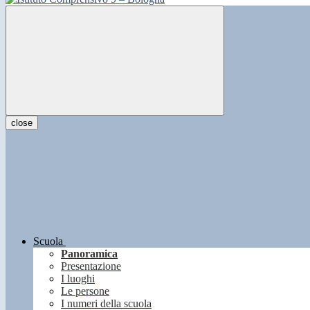
close
Scuola
Panoramica
Presentazione
I luoghi
Le persone
I numeri della scuola