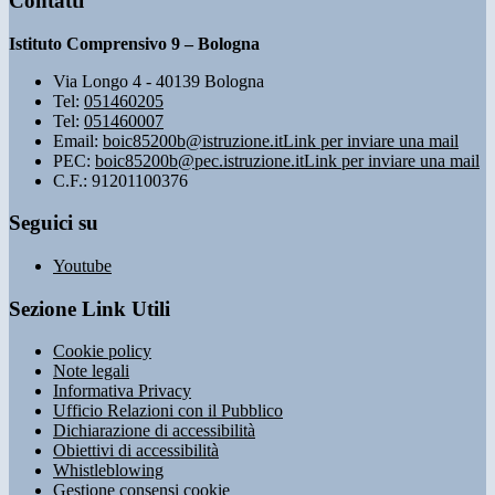
Contatti
Istituto Comprensivo 9 – Bologna
Via Longo 4 - 40139 Bologna
Tel:
051460205
Tel:
051460007
Email:
boic85200b@istruzione.it
Link per inviare una mail
PEC:
boic85200b@pec.istruzione.it
Link per inviare una mail
C.F.: 91201100376
Seguici su
Youtube
Sezione Link Utili
Cookie policy
Note legali
Informativa Privacy
Ufficio Relazioni con il Pubblico
Dichiarazione di accessibilità
Obiettivi di accessibilità
Whistleblowing
Gestione consensi cookie