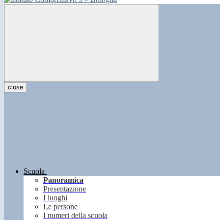
close
Scuola
Panoramica
Presentazione
I luoghi
Le persone
I numeri della scuola