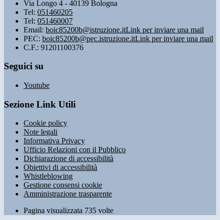
Via Longo 4 - 40139 Bologna
Tel:
051460205
Tel:
051460007
Email:
boic85200b@istruzione.it
Link per inviare una mail
PEC:
boic85200b@pec.istruzione.it
Link per inviare una mail
C.F.: 91201100376
Seguici su
Youtube
Sezione Link Utili
Cookie policy
Note legali
Informativa Privacy
Ufficio Relazioni con il Pubblico
Dichiarazione di accessibilità
Obiettivi di accessibilità
Whistleblowing
Gestione consensi cookie
Amministrazione trasparente
Pagina visualizzata
735
volte