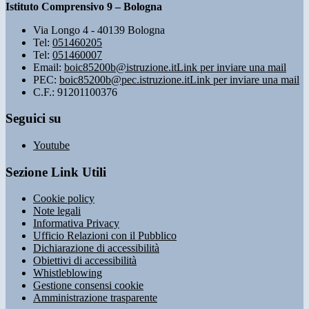
Istituto Comprensivo 9 – Bologna
Via Longo 4 - 40139 Bologna
Tel:
051460205
Tel:
051460007
Email:
boic85200b@istruzione.it
Link per inviare una mail
PEC:
boic85200b@pec.istruzione.it
Link per inviare una mail
C.F.: 91201100376
Seguici su
Youtube
Sezione Link Utili
Cookie policy
Note legali
Informativa Privacy
Ufficio Relazioni con il Pubblico
Dichiarazione di accessibilità
Obiettivi di accessibilità
Whistleblowing
Gestione consensi cookie
Amministrazione trasparente