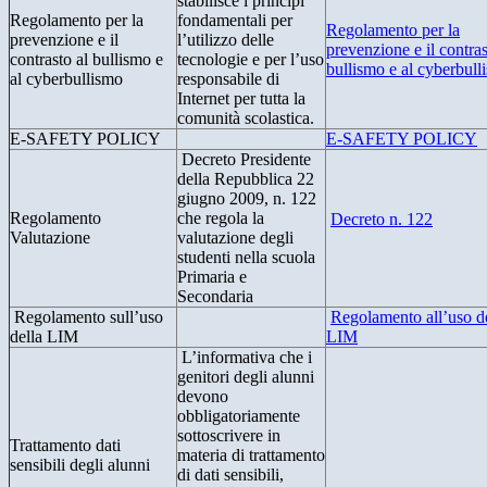
stabilisce i principi
Regolamento per la
fondamentali per
Regolamento per la
prevenzione e il
l’utilizzo delle
prevenzione e il contras
contrasto al bullismo e
tecnologie e per l’uso
bullismo e al cyberbull
al cyberbullismo
responsabile di
Internet per tutta la
comunità scolastica.
E-SAFETY POLICY
E-SAFETY POLICY
Decreto Presidente
della Repubblica 22
giugno 2009, n. 122
Regolamento
che regola la
Decreto n. 122
Valutazione
valutazione degli
studenti nella scuola
Primaria e
Secondaria
Regolamento sull’uso
Regolamento all’uso d
della LIM
LIM
L’informativa che i
genitori degli alunni
devono
obbligatoriamente
sottoscrivere in
Trattamento dati
materia di trattamento
sensibili degli alunni
di dati sensibili,