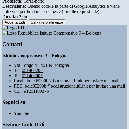
Proprieta:
Terza-parte
Descrizione:
Questo cookie fa parte di Google Analytics e viene
utilizzato per limitare le richieste (throttle request rate).
Durata:
2 ore
Accetta tutti
Salva le preferenze
Istituto Comprensivo 9 – Bologna
Contatti
Istituto Comprensivo 9 – Bologna
Via Longo 4 - 40139 Bologna
Tel:
051460205
Tel:
051460007
Email:
boic85200b@istruzione.it
Link per inviare una mail
PEC:
boic85200b@pec.istruzione.it
Link per inviare una mail
C.F.: 91201100376
Seguici su
Youtube
Sezione Link Utili