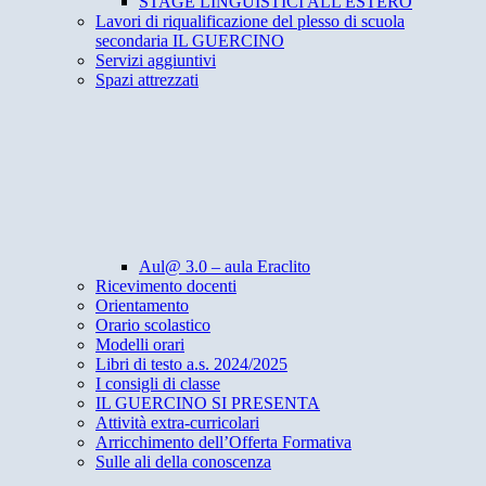
STAGE LINGUISTICI ALL'ESTERO
Lavori di riqualificazione del plesso di scuola
secondaria IL GUERCINO
Servizi aggiuntivi
Spazi attrezzati
Aul@ 3.0 – aula Eraclito
Ricevimento docenti
Orientamento
Orario scolastico
Modelli orari
Libri di testo a.s. 2024/2025
I consigli di classe
IL GUERCINO SI PRESENTA
Attività extra-curricolari
Arricchimento dell’Offerta Formativa
Sulle ali della conoscenza