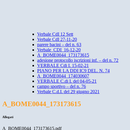
Verbale CdI 12 Sett
Verbale CdI 27-11-20
parere bacini – del n. 63
Verbale_CDI_16-12-20
A_BOME0044_173173615
adesione protocollo iscrizioni inf. – del n. 72
VERBALE Cdi I. 15-02-21
PIANO PER LA DDI IC9 DEL. N. 74
A_BOME0044_174030607
VERBALE C.di I. del 04-05-21
campo sportivo – del n. 76
Verbale C.d.I. del 29 giugno 2021
A_BOME0044_173173615
Allegati
A_BOME0044_173173615.pdf