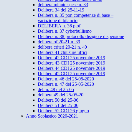
delibera minute spese n. 33
Delibera 34 del 25-11-19
Delibera n. 35 pon competenze di base –
variazione di bilancio
DELIBERA n. 36 ptof
Delibera n. 37 cyberbullismo
Delibera n. 38 protocollo disagio e dispersione
delibera of 20-21 n. 39
delibera criteri 20-21 n. 40
Delibera 41 chiusure uffici
Delibera 42 CDI 25 novembre 2019
Delibera 43 CDI 25 novembre 2019
Delibera 44 CDI 25 novembre 2019
Delibera 45 CDI 25 novembre 2019
Delibera n. 46 del 25-05-2020
Delibera n. 47 del 25-05-2020
del. n. 48 del 25-05
delibera 49 del 25-05-20
Delibera 50 del 25-06
Delibera 51 del 25-06
Delibera 52 CDI 26 giugno
Anno Scolastico 2020-2021