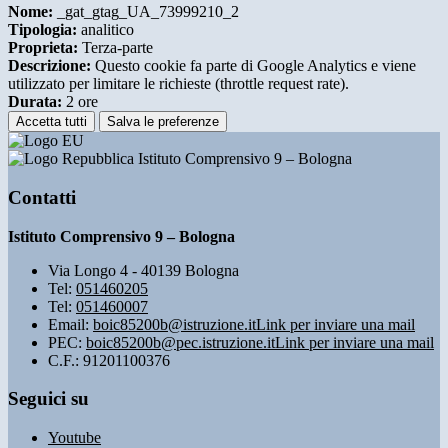
Nome:
_gat_gtag_UA_73999210_2
Tipologia:
analitico
Proprieta:
Terza-parte
Descrizione:
Questo cookie fa parte di Google Analytics e viene
utilizzato per limitare le richieste (throttle request rate).
Durata:
2 ore
Accetta tutti
Salva le preferenze
Istituto Comprensivo 9 – Bologna
Contatti
Istituto Comprensivo 9 – Bologna
Via Longo 4 - 40139 Bologna
Tel:
051460205
Tel:
051460007
Email:
boic85200b@istruzione.it
Link per inviare una mail
PEC:
boic85200b@pec.istruzione.it
Link per inviare una mail
C.F.: 91201100376
Seguici su
Youtube