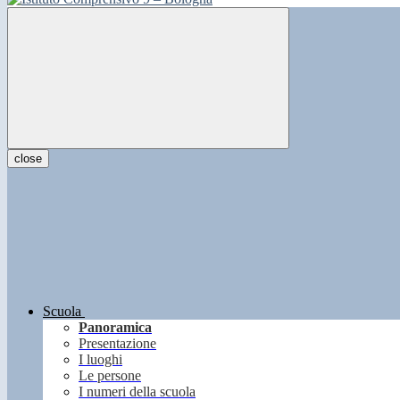
close
Scuola
Panoramica
Presentazione
I luoghi
Le persone
I numeri della scuola