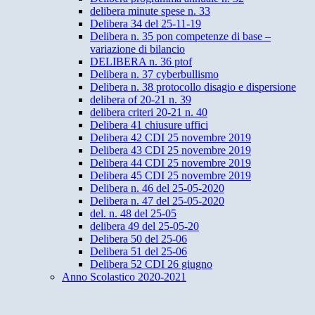
delibera minute spese n. 33
Delibera 34 del 25-11-19
Delibera n. 35 pon competenze di base –
variazione di bilancio
DELIBERA n. 36 ptof
Delibera n. 37 cyberbullismo
Delibera n. 38 protocollo disagio e dispersione
delibera of 20-21 n. 39
delibera criteri 20-21 n. 40
Delibera 41 chiusure uffici
Delibera 42 CDI 25 novembre 2019
Delibera 43 CDI 25 novembre 2019
Delibera 44 CDI 25 novembre 2019
Delibera 45 CDI 25 novembre 2019
Delibera n. 46 del 25-05-2020
Delibera n. 47 del 25-05-2020
del. n. 48 del 25-05
delibera 49 del 25-05-20
Delibera 50 del 25-06
Delibera 51 del 25-06
Delibera 52 CDI 26 giugno
Anno Scolastico 2020-2021