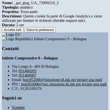
Nome:
_gat_gtag_UA_73999210_2
Tipologia:
analitico
Proprieta:
Terza-parte
Descrizione:
Questo cookie fa parte di Google Analytics e viene
utilizzato per limitare le richieste (throttle request rate).
Durata:
2 ore
Accetta tutti
Salva le preferenze
Istituto Comprensivo 9 – Bologna
Contatti
Istituto Comprensivo 9 – Bologna
Via Longo 4 - 40139 Bologna
Tel:
051460205
Tel:
051460007
Email:
boic85200b@istruzione.it
Link per inviare una mail
PEC:
boic85200b@pec.istruzione.it
Link per inviare una mail
C.F.: 91201100376
Seguici su
Youtube