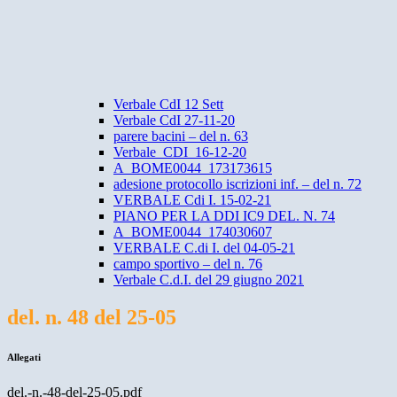
Verbale CdI 12 Sett
Verbale CdI 27-11-20
parere bacini – del n. 63
Verbale_CDI_16-12-20
A_BOME0044_173173615
adesione protocollo iscrizioni inf. – del n. 72
VERBALE Cdi I. 15-02-21
PIANO PER LA DDI IC9 DEL. N. 74
A_BOME0044_174030607
VERBALE C.di I. del 04-05-21
campo sportivo – del n. 76
Verbale C.d.I. del 29 giugno 2021
del. n. 48 del 25-05
Allegati
del.-n.-48-del-25-05.pdf