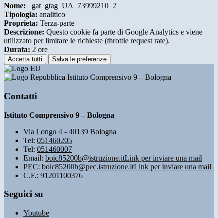
Nome:
_gat_gtag_UA_73999210_2
Tipologia:
analitico
Proprieta:
Terza-parte
Descrizione:
Questo cookie fa parte di Google Analytics e viene
utilizzato per limitare le richieste (throttle request rate).
Durata:
2 ore
Accetta tutti
Salva le preferenze
Istituto Comprensivo 9 – Bologna
Contatti
Istituto Comprensivo 9 – Bologna
Via Longo 4 - 40139 Bologna
Tel:
051460205
Tel:
051460007
Email:
boic85200b@istruzione.it
Link per inviare una mail
PEC:
boic85200b@pec.istruzione.it
Link per inviare una mail
C.F.: 91201100376
Seguici su
Youtube