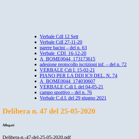
Verbale CdI 12 Sett
Verbale CdI 27-11-20
parere bacini – del n. 63
Verbale_CDI_16-12-20
A_BOME0044_173173615
adesione protocollo iscrizioni inf. – del n. 72
VERBALE Cdi I. 15-02-21
PIANO PER LA DDI IC9 DEL. N. 74
A_BOME0044_174030607
VERBALE C.di I. del 04-05-21
campo sportivo – del n. 76
Verbale C.d.I. del 29 giugno 2021
Delibera n. 47 del 25-05-2020
Allegati
Delibera-n.-47-del-25-05-2020.pdf