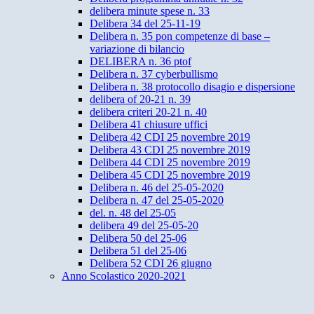
delibera minute spese n. 33
Delibera 34 del 25-11-19
Delibera n. 35 pon competenze di base –
variazione di bilancio
DELIBERA n. 36 ptof
Delibera n. 37 cyberbullismo
Delibera n. 38 protocollo disagio e dispersione
delibera of 20-21 n. 39
delibera criteri 20-21 n. 40
Delibera 41 chiusure uffici
Delibera 42 CDI 25 novembre 2019
Delibera 43 CDI 25 novembre 2019
Delibera 44 CDI 25 novembre 2019
Delibera 45 CDI 25 novembre 2019
Delibera n. 46 del 25-05-2020
Delibera n. 47 del 25-05-2020
del. n. 48 del 25-05
delibera 49 del 25-05-20
Delibera 50 del 25-06
Delibera 51 del 25-06
Delibera 52 CDI 26 giugno
Anno Scolastico 2020-2021