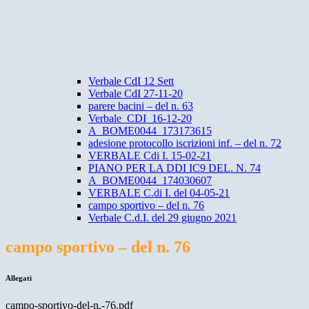
Verbale CdI 12 Sett
Verbale CdI 27-11-20
parere bacini – del n. 63
Verbale_CDI_16-12-20
A_BOME0044_173173615
adesione protocollo iscrizioni inf. – del n. 72
VERBALE Cdi I. 15-02-21
PIANO PER LA DDI IC9 DEL. N. 74
A_BOME0044_174030607
VERBALE C.di I. del 04-05-21
campo sportivo – del n. 76
Verbale C.d.I. del 29 giugno 2021
campo sportivo – del n. 76
Allegati
campo-sportivo-del-n.-76.pdf