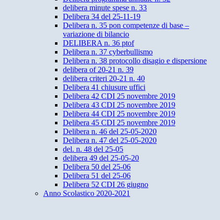
delibera minute spese n. 33
Delibera 34 del 25-11-19
Delibera n. 35 pon competenze di base –
variazione di bilancio
DELIBERA n. 36 ptof
Delibera n. 37 cyberbullismo
Delibera n. 38 protocollo disagio e dispersione
delibera of 20-21 n. 39
delibera criteri 20-21 n. 40
Delibera 41 chiusure uffici
Delibera 42 CDI 25 novembre 2019
Delibera 43 CDI 25 novembre 2019
Delibera 44 CDI 25 novembre 2019
Delibera 45 CDI 25 novembre 2019
Delibera n. 46 del 25-05-2020
Delibera n. 47 del 25-05-2020
del. n. 48 del 25-05
delibera 49 del 25-05-20
Delibera 50 del 25-06
Delibera 51 del 25-06
Delibera 52 CDI 26 giugno
Anno Scolastico 2020-2021