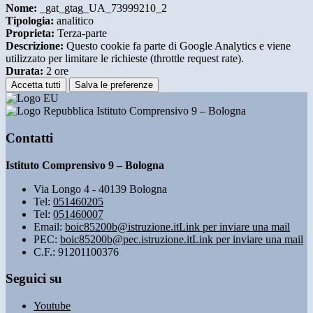
Nome:
_gat_gtag_UA_73999210_2
Tipologia:
analitico
Proprieta:
Terza-parte
Descrizione:
Questo cookie fa parte di Google Analytics e viene
utilizzato per limitare le richieste (throttle request rate).
Durata:
2 ore
Accetta tutti
Salva le preferenze
Istituto Comprensivo 9 – Bologna
Contatti
Istituto Comprensivo 9 – Bologna
Via Longo 4 - 40139 Bologna
Tel:
051460205
Tel:
051460007
Email:
boic85200b@istruzione.it
Link per inviare una mail
PEC:
boic85200b@pec.istruzione.it
Link per inviare una mail
C.F.: 91201100376
Seguici su
Youtube