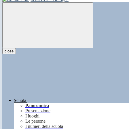
close
Scuola
Panoramica
Presentazione
I luoghi
Le persone
I numeri della scuola