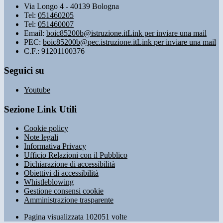
Via Longo 4 - 40139 Bologna
Tel:
051460205
Tel:
051460007
Email:
boic85200b@istruzione.it
Link per inviare una mail
PEC:
boic85200b@pec.istruzione.it
Link per inviare una mail
C.F.: 91201100376
Seguici su
Youtube
Sezione Link Utili
Cookie policy
Note legali
Informativa Privacy
Ufficio Relazioni con il Pubblico
Dichiarazione di accessibilità
Obiettivi di accessibilità
Whistleblowing
Gestione consensi cookie
Amministrazione trasparente
Pagina visualizzata
102051
volte