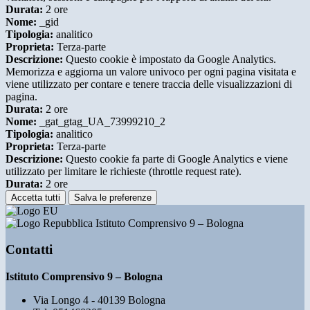
Durata:
2 ore
Nome:
_gid
Tipologia:
analitico
Proprieta:
Terza-parte
Descrizione:
Questo cookie è impostato da Google Analytics.
Memorizza e aggiorna un valore univoco per ogni pagina visitata e
viene utilizzato per contare e tenere traccia delle visualizzazioni di
pagina.
Durata:
2 ore
Nome:
_gat_gtag_UA_73999210_2
Tipologia:
analitico
Proprieta:
Terza-parte
Descrizione:
Questo cookie fa parte di Google Analytics e viene
utilizzato per limitare le richieste (throttle request rate).
Durata:
2 ore
Accetta tutti
Salva le preferenze
Istituto Comprensivo 9 – Bologna
Contatti
Istituto Comprensivo 9 – Bologna
Via Longo 4 - 40139 Bologna