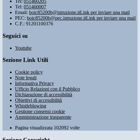
Tel:
051460205
Tel:
051460007
Email:
boic85200b@istruzione.it
Link per inviare una mail
PEC:
boic85200b@pec.istruzione.it
Link per inviare una mail
C.F.: 91201100376
Seguici su
Youtube
Sezione Link Utili
Cookie policy
Note legali
Informativa Privacy
Ufficio Relazioni con il Pubblico
Dichiarazione di accessibilità
Obiettivi di accessibilità
Whistleblowing
Gestione consensi cookie
Amministrazione trasparente
Pagina visualizzata
102092
volte
Sezione Copyright