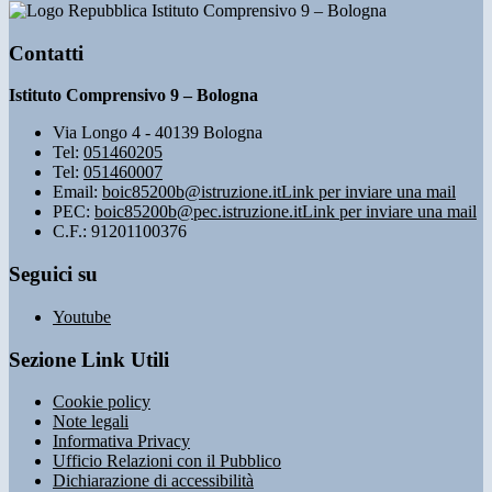
Istituto Comprensivo 9 – Bologna
Contatti
Istituto Comprensivo 9 – Bologna
Via Longo 4 - 40139 Bologna
Tel:
051460205
Tel:
051460007
Email:
boic85200b@istruzione.it
Link per inviare una mail
PEC:
boic85200b@pec.istruzione.it
Link per inviare una mail
C.F.: 91201100376
Seguici su
Youtube
Sezione Link Utili
Cookie policy
Note legali
Informativa Privacy
Ufficio Relazioni con il Pubblico
Dichiarazione di accessibilità