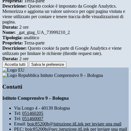
Proprieta:
Terza-parte
Descrizione:
Questo cookie è impostato da Google Analytics.
Memorizza e aggiorna un valore univoco per ogni pagina visitata e
viene utilizzato per contare e tenere traccia delle visualizzazioni di
pagina.
Durata:
2 ore
Nome:
_gat_gtag_UA_73999210_2
Tipologia:
analitico
Proprieta:
Terza-parte
Descrizione:
Questo cookie fa parte di Google Analytics e viene
utilizzato per limitare le richieste (throttle request rate).
Durata:
2 ore
Accetta tutti
Salva le preferenze
Istituto Comprensivo 9 – Bologna
Contatti
Istituto Comprensivo 9 – Bologna
Via Longo 4 - 40139 Bologna
Tel:
051460205
Tel:
051460007
Email:
boic85200b@istruzione.it
Link per inviare una mail
PEC:
boic85200b@pec.istruzione.it
Link per inviare una mail