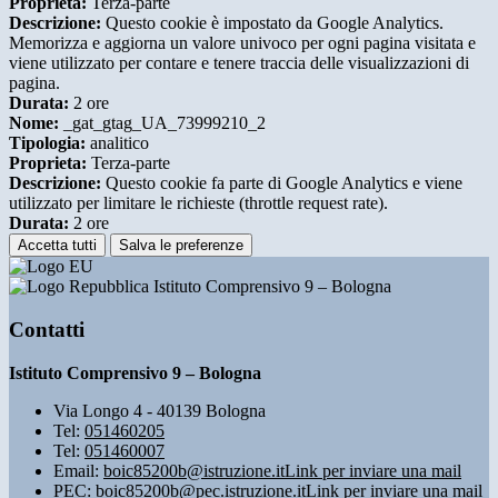
Proprieta:
Terza-parte
Descrizione:
Questo cookie è impostato da Google Analytics.
Memorizza e aggiorna un valore univoco per ogni pagina visitata e
viene utilizzato per contare e tenere traccia delle visualizzazioni di
pagina.
Durata:
2 ore
Nome:
_gat_gtag_UA_73999210_2
Tipologia:
analitico
Proprieta:
Terza-parte
Descrizione:
Questo cookie fa parte di Google Analytics e viene
utilizzato per limitare le richieste (throttle request rate).
Durata:
2 ore
Accetta tutti
Salva le preferenze
Istituto Comprensivo 9 – Bologna
Contatti
Istituto Comprensivo 9 – Bologna
Via Longo 4 - 40139 Bologna
Tel:
051460205
Tel:
051460007
Email:
boic85200b@istruzione.it
Link per inviare una mail
PEC:
boic85200b@pec.istruzione.it
Link per inviare una mail